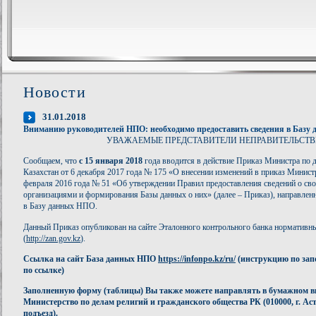
Новости
31.01.2018
Вниманию руководителей НПО: необходимо предоставить сведения в Базу
УВАЖАЕМЫЕ ПРЕДСТАВИТЕЛИ НЕПРАВИТЕЛЬСТ
Сообщаем, что
с 15 января 2018
года вводится в действие Приказ Министра по 
Казахстан от 6 декабря 2017 года № 175 «О внесении изменений в приказ Минист
февраля 2016 года № 51 «Об утверждении Правил предоставления сведений о сво
организациями и формирования Базы данных о них» (далее – Приказ), направле
в Базу данных НПО.
Данный Приказ опубликован на сайте Эталонного контрольного банка нормативн
(
http://zan.gov.kz
).
Ссылка на сайт База данных НПО
https://infonpo.kz/ru/
(инструкцию по запо
по ссылке)
Заполненную форму (таблицы) Вы также можете направлять в бумажном в
Министерство по делам религий и гражданского общества РК (010000, г. Аст
подъезд).